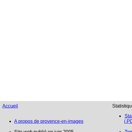
Accueil
Statistiq
Sta
A propos de provence-en-images
(.P
Site web publié en juin 2005
Top