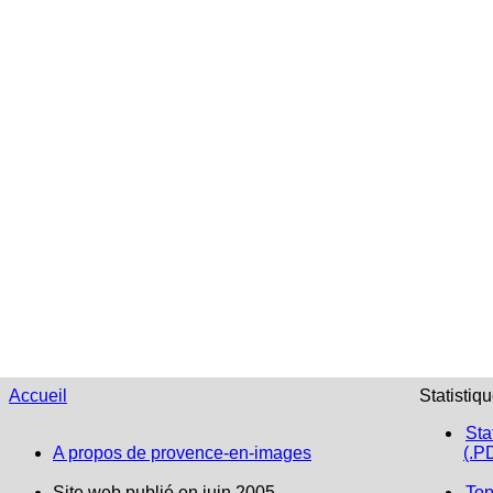
Accueil
Statistiq
Sta
A propos de provence-en-images
(.P
Site web publié en juin 2005
Top