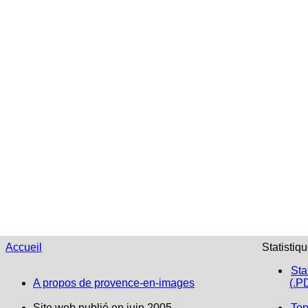
Accueil
Statistiq
Sta
A propos de provence-en-images
(.P
Site web publié en juin 2005
Top