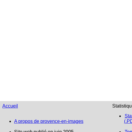
Accueil
Statistiq
Sta
A propos de provence-en-images
(.P
Site web publié en juin 2005
Top