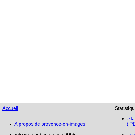
Accueil
Statistiq
Sta
A propos de provence-en-images
(.P
Site web publié en juin 2005
Top