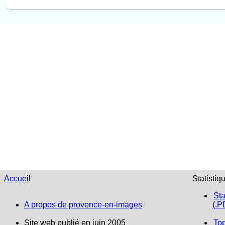
Accueil
Statistiq
Sta
A propos de provence-en-images
(.P
Site web publié en juin 2005
To