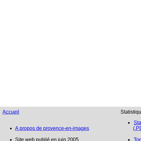
Accueil
Statistiq
Sta
A propos de provence-en-images
(.P
Site web publié en juin 2005
To