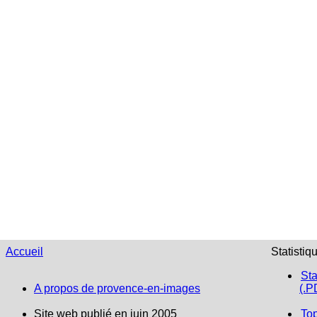
Accueil
Statistiq
Sta
A propos de provence-en-images
(.P
Site web publié en juin 2005
To