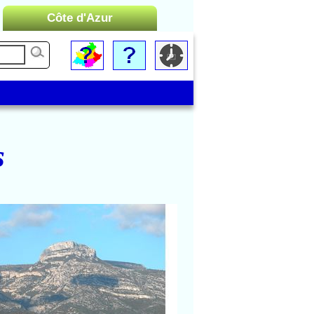
Côte d'Azur
Liste des Microrégions :
Cannes
Menton
Monaco
Nice
s
Saint-Tropez
Toulon
Aubagne
Vue sur la montagne du
Garlaban