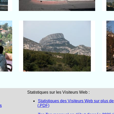
La Treille
arcel
La Montagne du Garlaban
Statistiques sur les Visiteurs Web :
Statistiques des Visiteurs Web sur plus de
s
(.PDF)