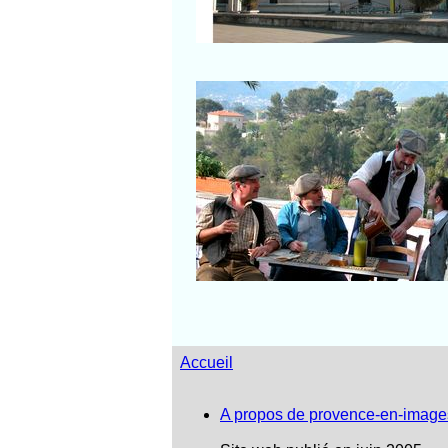
Salon-de-Provence
La Treille
« Manon des Sources » de M
Pagnol
Accueil
A propos de provence-en-image