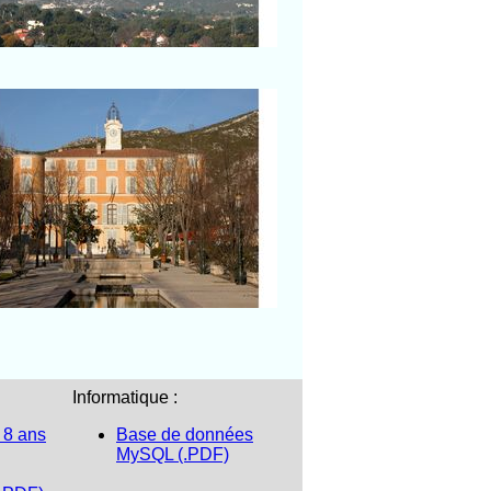
Gémenos
Hôtel de ville de Gémenos
Informatique :
 8 ans
Base de données
MySQL (.PDF)