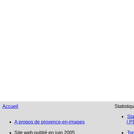
Accueil
Statistiq
Sta
A propos de provence-en-images
(.P
Site web publié en juin 2005
To