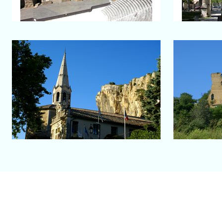
Salon-de-Provence
Mornas
Châte
Clocher de l'église Saint Georges
Au pied d