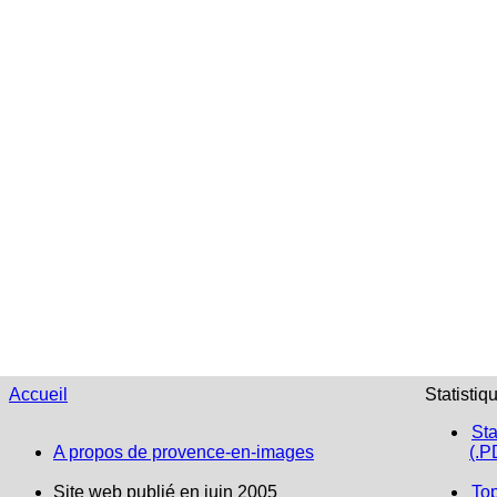
Accueil
Statistiq
Sta
A propos de provence-en-images
(.P
Site web publié en juin 2005
To