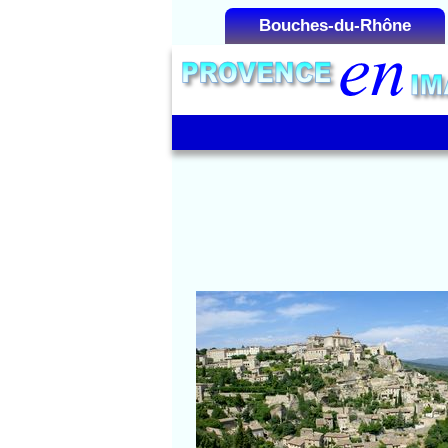
Bouches-du-Rhône
Liste des Microrégions :
Aix-en-Provence
Aubagne
Cap Canaille
La Camargue
La Côte Bleue
La Montagnette
La Sainte-Victoire
Gordes
Les Alpilles
Vue d'ensemble du villag
Marseille
Martigues