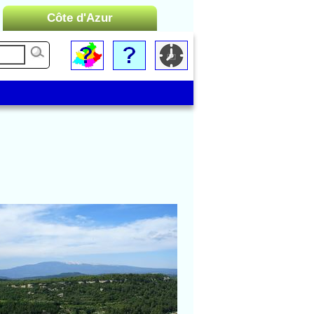
Côte d'Azur
Liste des Microrégions :
Cannes
Menton
Monaco
Nice
Saint-Tropez
Toulon
Gordes
Mont Ventoux à l'horizon