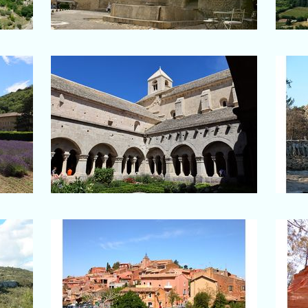
e
Abbaye de Sénanque
Le cloître avec le clocher de
l'église
Roussillon
Face au village (en direction du
sentier des Ocres)