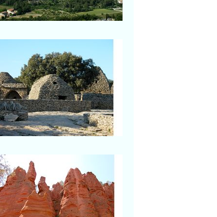
Village des Bories
Au coeur du site
Roussillon
Sur le sentier des Ocres