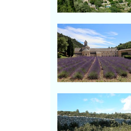
Salon-de-Provence
Abbaye de Sénanqu
Champ de lavande
Mur de la Peste
Partie du mur