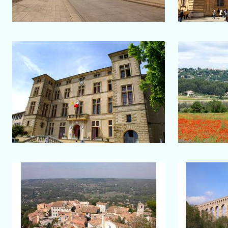
Salon-de-Provence
Eguilles
Hôtel de ville
Le v
Ventabren
Aquedu
Vue sur le village
Vue d'e