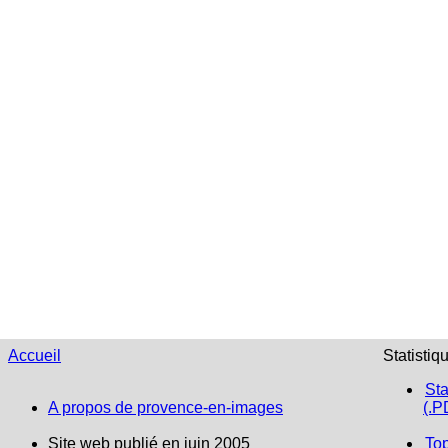
Accueil
Statistiq
Sta
A propos de provence-en-images
(.P
Site web publié en juin 2005
To