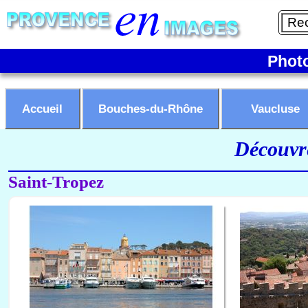
Phot
Accueil
Bouches-du-Rhône
Vaucluse
Découvre
Saint-Tropez