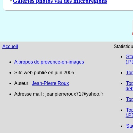
Galeries photos via des microrégions
*
Accueil
Statistiq
Sta
A propos de provence-en-images
(.P
Site web publié en juin 2005
To
Auteur :
Jean-Pierre Roux
Top
déb
Adresse mail : jeanpierreroux71@yahoo.fr
To
Top
(.P
Sta