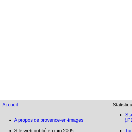
Accueil
Statistiq
Sta
A propos de provence-en-images
(.P
Site web publié en juin 2005
To