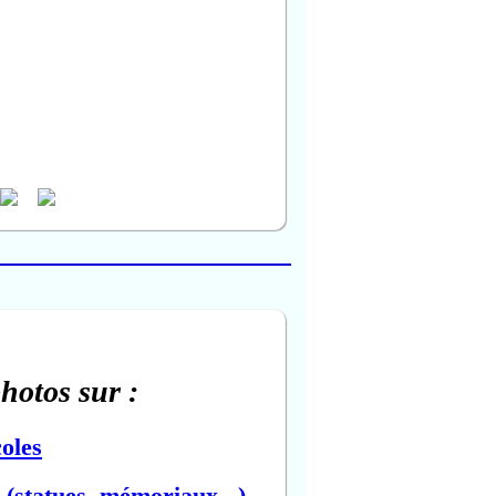
photos sur :
oles
(statues, mémoriaux...)