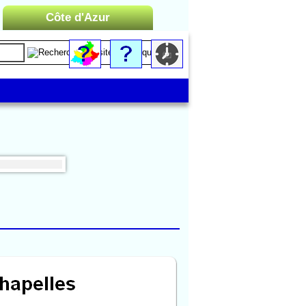
Côte d'Azur
Liste des Microrégions :
Cannes
Menton
Monaco
Nice
Saint-Tropez
Toulon