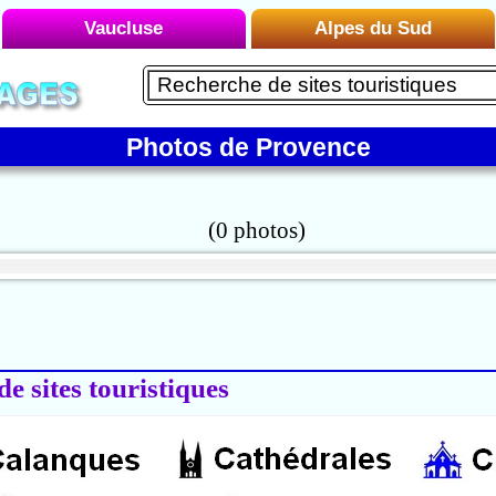
Vaucluse
Alpes du Sud
Liste des Microrégions :
Liste des Microrégions :
Avignon
Embrun
Carpentras
Photos de Provence
Le Briançonnais
Gordes
Le Buëch
Le Luberon
Le Dévoluy
Mont Ventoux
Le Mercantour
Orange
Le Queyras
Vaison-la-Romaine
Le Verdon
Manosque
de sites touristiques
Montagne de Lure