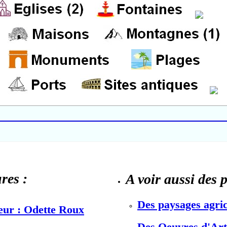
res :
A voir aussi des 
Des paysages agric
teur : Odette Roux
Des Oeuvres d'Art 