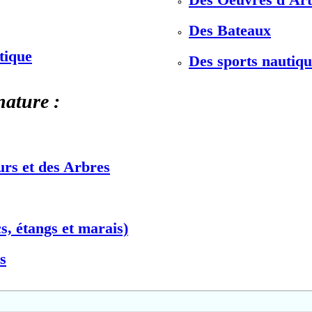
Des Bateaux
stique
Des sports nautiqu
nature :
urs et des Arbres
s, étangs et marais)
s