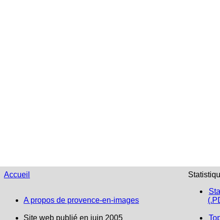
Accueil
Statistiq
Sta
A propos de provence-en-images
(.P
Site web publié en juin 2005
To