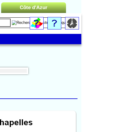
Côte d'Azur
Liste des Microrégions :
Cannes
Menton
Monaco
Nice
Saint-Tropez
Toulon