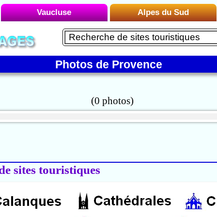
Vaucluse
Alpes du Sud
Liste des Microrégions :
Liste des Microrégions :
Avignon
Embrun
Carpentras
Photos de Provence
Le Briançonnais
Gordes
Le Buëch
Le Luberon
Le Dévoluy
Mont Ventoux
Le Mercantour
Orange
Le Queyras
Vaison-la-Romaine
Le Verdon
Manosque
de sites touristiques
Montagne de Lure