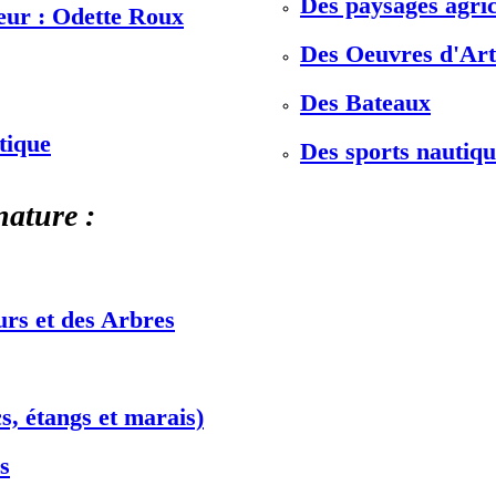
Des paysages agric
teur : Odette Roux
Des Oeuvres d'Art 
Des Bateaux
stique
Des sports nautiqu
nature :
urs et des Arbres
s, étangs et marais)
s