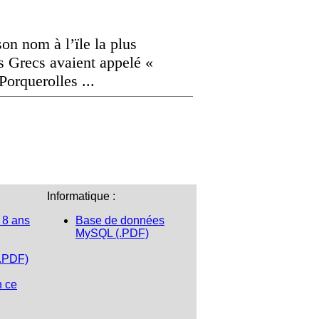
on nom à l’ïle la plus
es Grecs avaient appelé «
Porquerolles ...
Informatique :
 8 ans
Base de données
MySQL (.PDF)
(.PDF)
n ce