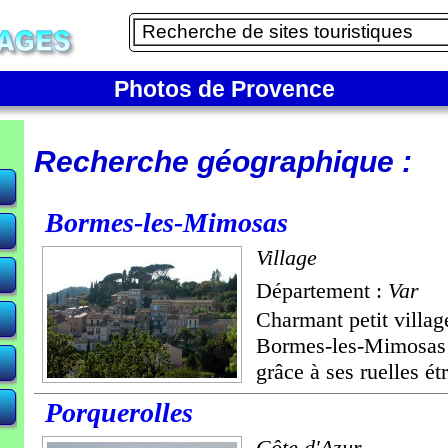
Photos de Provence
Recherche géographique :
Bormes-les-Mimosas
Village
Département :
Var
Charmant petit villag
Bormes-les-Mimosas v
grâce à ses ruelles étro
Porquerolles
Côte d'Azur