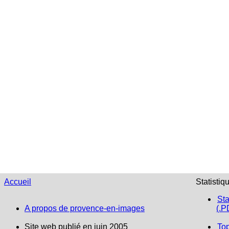
Accueil
Statistiq
Sta
A propos de provence-en-images
(.P
Site web publié en juin 2005
To