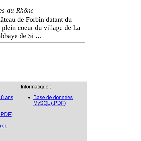
es-du-Rhône
teau de Forbin datant du
n plein coeur du village de La
bbaye de Si ...
Informatique :
 8 ans
Base de données
MySQL (.PDF)
(.PDF)
n ce