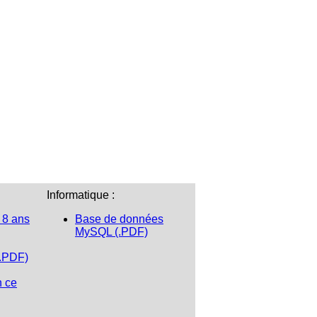
Informatique :
 8 ans
Base de données
MySQL (.PDF)
(.PDF)
n ce