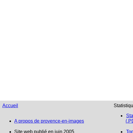
Accueil
Statistiq
Sta
A propos de provence-en-images
(.P
Site web publié en juin 2005
To