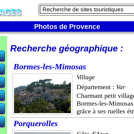
Photos de Provence
Recherche géographique :
Bormes-les-Mimosas
Village
Département :
Var
Charmant petit villag
Bormes-les-Mimosas v
grâce à ses ruelles étro
Porquerolles
Côte d'Azur