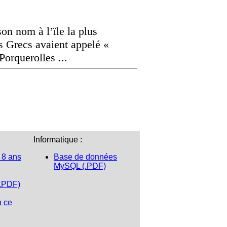
on nom à l’ïle la plus
es Grecs avaient appelé «
Porquerolles ...
Informatique :
 8 ans
Base de données
MySQL (.PDF)
(.PDF)
n ce