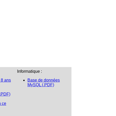
Informatique :
 8 ans
Base de données
MySQL (.PDF)
(.PDF)
n ce