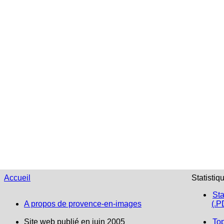
Accueil
Statistiq
Sta
A propos de provence-en-images
(.P
Site web publié en juin 2005
To