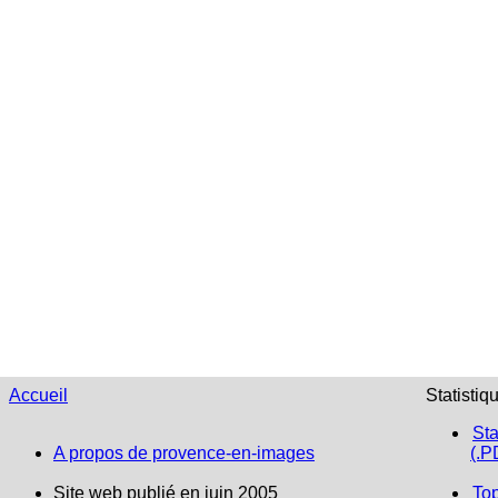
Accueil
Statistiq
Sta
A propos de provence-en-images
(.P
Site web publié en juin 2005
To