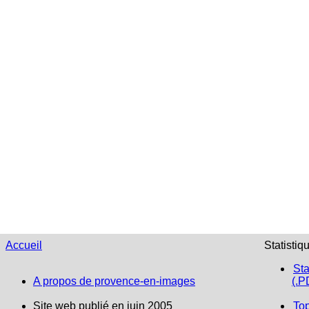
Accueil
Statistiq
Sta
A propos de provence-en-images
(.P
Site web publié en juin 2005
To