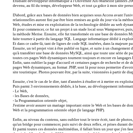
Etudiant développeur informatique à l'Université Aix-Marseille (années 200
devenu, au fil du temps, développeur Web, et tout ça grâce à mon site per
D'abord, grâce aux bases de données bien acquises sous Access avant l'univ
relationnelles auront fini par être bien remises au goût du jour via la métho
Web, études et mise en exploitation de la technologie dédiée au web dy
Et pour commencer, ce fut un projet à un stade local sous Wampserver, puis,
la méthode Merise. Ensuite, elle fut transformée en une base de données 
faite tourner à partir du langage SQL. Langage informatique dédié à exploit
Et dans ce cadre-là, tant de lignes de code SQL insérées, dans la majeure p
Ensuite, un tel projet vint à être publié en ligne, et suite à un changement
qu'à transférer une base de données MySQL, ainsi que toute une série de p
toutes ces pages Web dynamiques tournent toujours et encore en langages
Enfin, sans oublier la page d'accueil et certaines pages de recherche et de
pages Web dynamiques, au format .PHP, sont là pour nous permettre d'avoir a
site touristique. Photos pouvant être, par la suite, visionnées à partir de di
Ensuite, c'est le cas de le dire, tant d'années à étudier et à mettre en expl
Puis parmi 3 environnements dédiés, à la base, au développement informat
- Le Web,
- les Bases de données,
- la Programmation orientée objet,
J'estime avoir assurer un mariage important entre le Web et les bases de d
Web et la programmation orientée objet (le langage PHP).
Enfin, au niveau du contenu, sans oublier tout le texte écrit, tant de photos,
qu'un bridge pour commencer, puis suivi de deux reflex, et prises durant 
Et parmi toutes ces données multimédias, il fallait bien un jour que j'en fa