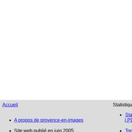
Accueil
Statistiq
Sta
A propos de provence-en-images
(.P
Site web publié en juin 2005
To