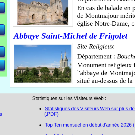
En cas de balade en p
de Montmajour mérite
<
<
<
 <
 <
église Notre-Dame, c
Abbaye Saint-Michel de Frigolet
Site Religieux
Département :
Bouch
Monument religieux 
l'abbaye de Montmajou
situé au-dessus de la 
Statistiques sur les Visiteurs Web :
Statistiques des Visiteurs Web sur plus de
s
(.PDF)
Top Ten mensuel en début d'année 2026 