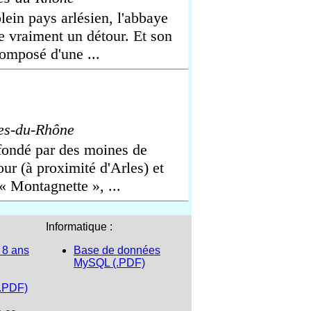
lein pays arlésien, l'abbaye
 vraiment un détour. Et son
omposé d'une ...
es-du-Rhône
fondé par des moines de
r (à proximité d'Arles) et
« Montagnette », ...
Informatique :
 8 ans
Base de données
MySQL (.PDF)
(.PDF)