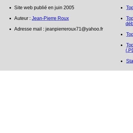
Site web publié en juin 2005
To
Auteur :
Jean-Pierre Roux
Top
déb
Adresse mail : jeanpierreroux71@yahoo.fr
To
Top
(.P
Sta