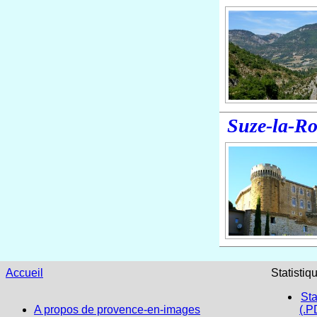
Suze-la-R
Accueil
Statistiq
Sta
A propos de provence-en-images
(.P