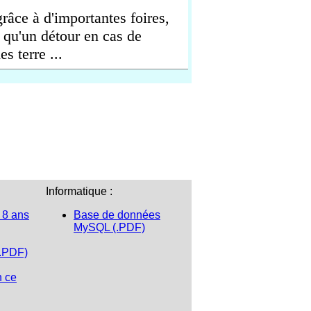
râce à d'importantes foires,
 qu'un détour en cas de
es terre ...
Informatique :
 8 ans
Base de données
MySQL (.PDF)
(.PDF)
n ce