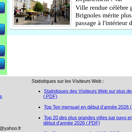
Ville rendue célèbre g
Brignoles mérite plus
<
<
<
 <
 <
passage à l'intérieur d
Statistiques sur les Visiteurs Web :
Statistiques des Visiteurs Web sur plus de
s
(.PDF)
Top Ten mensuel en début d'année 2026 
Top 20 des plus grandes villes par pays e
début d'année 2026 (.PDF)
1@yahoo.fr