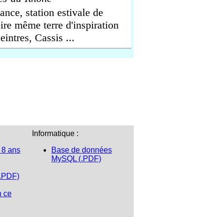
sance, station estivale de
re même terre d'inspiration
intres, Cassis ...
Informatique :
 8 ans
Base de données
MySQL (.PDF)
(.PDF)
n ce