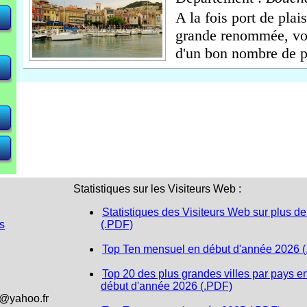
A la fois port de plai
grande renommée, voi
<
<
<
 <
 <
d'un bon nombre de pe
Statistiques sur les Visiteurs Web :
Statistiques des Visiteurs Web sur plus de
s
(.PDF)
Top Ten mensuel en début d'année 2026 
Top 20 des plus grandes villes par pays e
début d'année 2026 (.PDF)
1@yahoo.fr