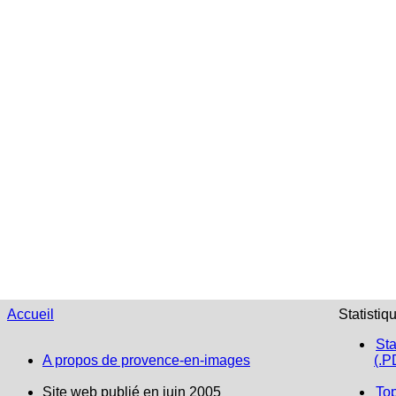
Accueil
Statistiq
Sta
A propos de provence-en-images
(.P
Site web publié en juin 2005
To