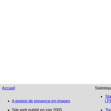
Accueil
Statistiq
Sta
A propos de provence-en-images
(.P
Site web publié en juin 2005
To