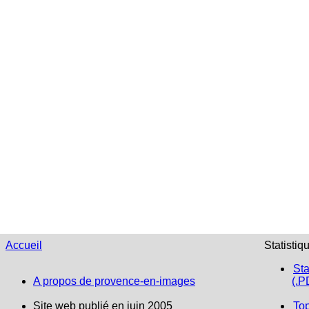
Accueil
Statistiq
Sta
A propos de provence-en-images
(.P
Site web publié en juin 2005
To