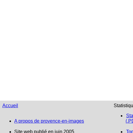
Accueil
Statistiq
Sta
A propos de provence-en-images
(.P
Site web publié en juin 2005
To