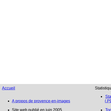
Accueil
Statistiq
Sta
A propos de provence-en-images
(.P
Site web publié en juin 2005
To