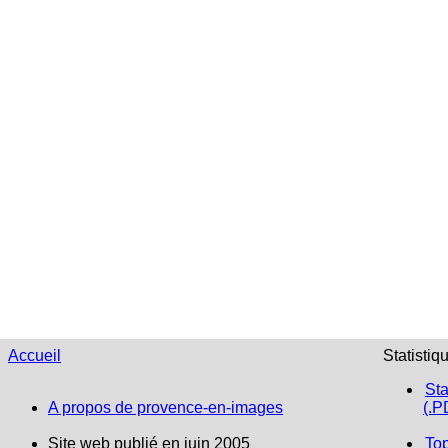
Accueil
Statistiq
Sta
A propos de provence-en-images
(.P
Site web publié en juin 2005
To