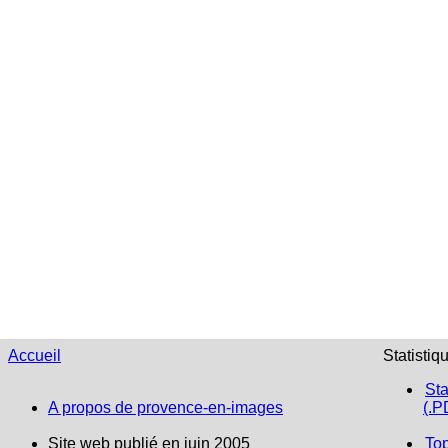
Accueil
Statistiq
Sta
A propos de provence-en-images
(.P
Site web publié en juin 2005
To