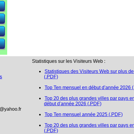
e)
e)
e)
Statistiques sur les Visiteurs Web :
Statistiques des Visiteurs Web sur plus de
s
(.PDF)
Top Ten mensuel en début d'année 2026 
Top 20 des plus grandes villes par pays e
début d'année 2026 (.PDF)
1@yahoo.fr
Top Ten mensuel année 2025 (.PDF)
Top 20 des plus grandes villes par pays e
(.PDF)