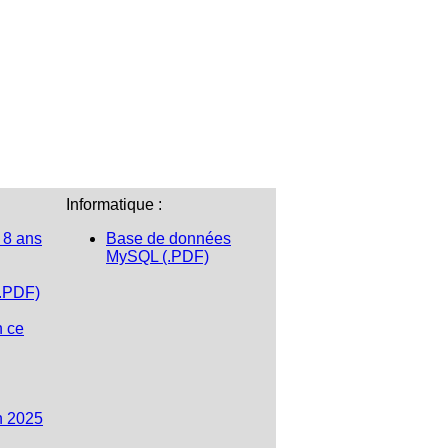
Informatique :
 8 ans
Base de données
MySQL (.PDF)
(.PDF)
n ce
n 2025