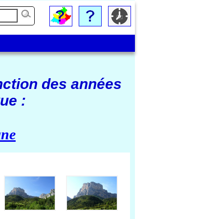
nction des années
ue :
ane