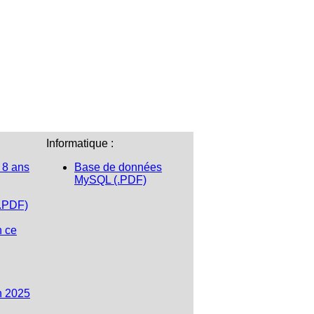
Informatique :
 8 ans
Base de données
MySQL (.PDF)
(.PDF)
n ce
n 2025