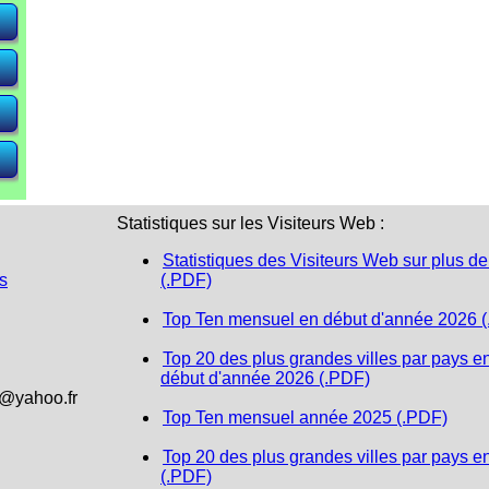
e)
e)
e)
Statistiques sur les Visiteurs Web :
Statistiques des Visiteurs Web sur plus de
s
(.PDF)
Top Ten mensuel en début d'année 2026 
Top 20 des plus grandes villes par pays e
début d'année 2026 (.PDF)
1@yahoo.fr
Top Ten mensuel année 2025 (.PDF)
Top 20 des plus grandes villes par pays e
(.PDF)