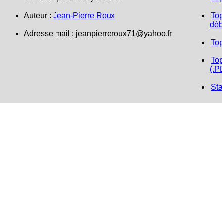
Auteur :
Jean-Pierre Roux
Top
déb
Adresse mail : jeanpierreroux71@yahoo.fr
To
Top
(.P
Sta