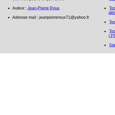
Auteur :
Jean-Pierre Roux
Top
déb
Adresse mail : jeanpierreroux71@yahoo.fr
To
Top
(.P
Sta