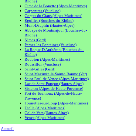
Rhône)
Cime de la Bonette (Alpes-Maritimes)
Carpentras (Vaucluse)
Gorges du Cians (Alpes-Maritimes)
Eguilles (Bouches-du-Rhône)
Mont-Dauphin (Hautes-Alpes)
Abbaye de Montmajour (Bouches-du-
Rhône)
Nîmes (Gard)
Pernes-les-Fontaines (Vaucluse)
La Roque-D'Anthéron (Bouches-du-
Rhône)
Roubion (Alpes-Maritimes)
Roussillon (Vaucluse)
Saint-Gilles (Gard)
Saint-Maximin-la-Sainte-Baume (Var)
Saint-Paul-de-Vence (Alpes-Maritimes)
Lac de Serre-Ponçon (Hautes-Alpes)
Sisteron (Alpes-de-Haute-Provence)
Fort de Tournoux (Alpes-de-Haute-
Provence)
Tourrettes-sur-Loup (Alpes-Maritimes)
Utelle (Alpes-Maritimes)
Col de Vars (Hautes-Alpes)
Vence (Alpes-Maritimes)
Accueil