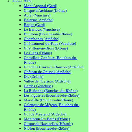
Année 2009
Mont Aigoual (Gard)
Cirque d'Archiane (Drôme)
Aurel (Vaucluse)
Balazuc (Ardèche)
Barjac (Gard)
Le Barroux (Vaucluse)
Boulbon (Bouches-du-Rhône)
Chambonas (Ardèche)
Châteauneuf-du-Pape (Vaucluse)
Châtillon-en-Diois (Drôme)
Le Claps (Drôme)
Cornillon-Confoux (Bouches-du-
Rhône)
Col de la Croix-de-Bauzon (Ardèche)
Château de Crussol (Ardèche)
Die (Drôme)
Vallée de l'Eyrieux (Ardèche)
Gordes (Vaucluse)
La Redonne (Bouches-du-Rhône)
Les Figuières (Bouches-du-Rhône)
Marseille (Bouches-du-Rhône)
Calanque de Méjean (Bouches-du-
Rhône)
Col de Meyrand (Ardèche)
Montbrun-les-Bains (Drôme)
Cirque de Navacelles (Hérault)
Niolon (Bouches-du-Rhône)