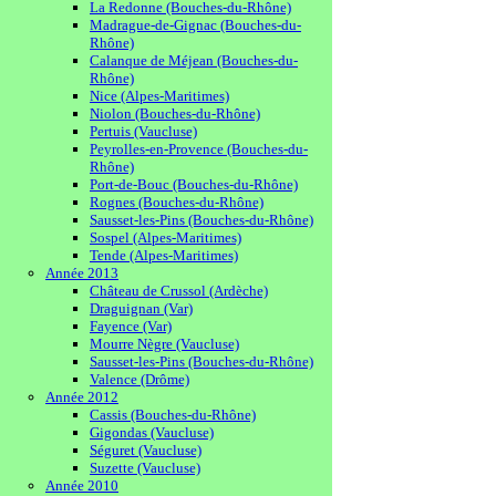
La Redonne (Bouches-du-Rhône)
Madrague-de-Gignac (Bouches-du-
Rhône)
Calanque de Méjean (Bouches-du-
Rhône)
Nice (Alpes-Maritimes)
Niolon (Bouches-du-Rhône)
Pertuis (Vaucluse)
Peyrolles-en-Provence (Bouches-du-
Rhône)
Port-de-Bouc (Bouches-du-Rhône)
Rognes (Bouches-du-Rhône)
Sausset-les-Pins (Bouches-du-Rhône)
Sospel (Alpes-Maritimes)
Tende (Alpes-Maritimes)
Année 2013
Château de Crussol (Ardèche)
Draguignan (Var)
Fayence (Var)
Mourre Nègre (Vaucluse)
Sausset-les-Pins (Bouches-du-Rhône)
Valence (Drôme)
Année 2012
Cassis (Bouches-du-Rhône)
Gigondas (Vaucluse)
Séguret (Vaucluse)
Suzette (Vaucluse)
Année 2010