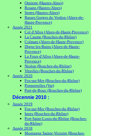
Orpierre (Hautes-Alpes)
Rosans (Hautes-Alpes)
Serres (Hautes-Alpes)
Basses Gorges du Verdon (Alpes-de-
Haute-Provence)
Année 2021
Col d'Allos (Alpes-de-Haute-Provence)
La Caume (Bouches-du-Rhône)
Colmars (Alpes-de-Haute-Provence)
Digne-les-Bains (Alpes-de-Haute-
Provence)
La Foux-d'Allos (Alpes-de-Haute-
Provence)
Niolon (Bouches-du-Rhône)
Vitrolles (Bouches-du-Rhône)
Année 2020
Fos-sur-Mer (Bouches-du-Rhône)
Porquerolles (Var)
Port-de-Bouc (Bouches-du-Rhône)
Décennie 2010 :
Année 2019
Fos-sur-Mer (Bouches-du-Rhône)
Istres (Bouches-du-Rhône)
Port-Saint-Louis-du-Rhône (Bouches-
du-Rhône)
Année 2018
Montagne Sainte-Victoire (Bouches-