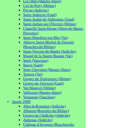
Les Orres (Hautes-Alpes)
Col de Perty (Drôme)
Privas (Ardèche)
Saint-Ambroix (Gard)
Saint-André-de-Valborgne (Gard)
Saint-Auban-sur-l'Ouvèze (Drôme)
Chapelle Saint-Donat (Alpes-de-Haute-
Provence)
Saint-Mandrier-sur-Mer (Var)
Abbaye Saint-Michel de Frigolet
(Bouches-du-Rhône)
Saint-Vincent-de-Barrès (Ardèche)
Massif de la Sainte-Baume (Var)
Sault (Vaucluse)
Sauve (Gard)
Serre Chevalier (Hautes-Alpes)
Toulon (Var)
Gorges du Toulourenc (Drôme)
Gorges du Trévezel (Gard)
Val-Maravel (Drôme)
Vallouise (Hautes-Alpes)
Venasque (Vaucluse)
Année 2008
Alba-la-Romaine (Ardèche)
Albaron (Bouches-du-Rhône)
Gorges de l'Ardèche (Ardèche)
Aubenas (Ardèche)
Château d'Avignon (Bouches-du-