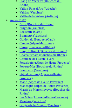
Etang de Vaccarès (Bouches-du-
Rhône)
Vallon-Pont-d'Arc (Ardèche)
Valréas (Vaucluse)
Vallée de la Volane (Ardèche)
Année 2007
Arles (Bouches-du-Rhône)
Avignon (Vaucluse)
Beaucaire (Gard)
Bonnieux (Vaucluse)
Guidon du Bouquet (Gard)
Cannes (Alpes-Maritimes)
Carro (Bouches-du-Rhône)
Carry-le-Rouet (Bouches-du-Rhône)
Châteaurenard (Bouches-du-Rhône)
Corniche de l'Esterel (Var)
Forcalquier (Alpes-de-Haute-Provence)
Fos-sur-Mer (Bouches-du-Rhône)
Lourmarin (Vaucluse)
Signal de Lure (Alpes-de-Haute-
Provence)
Mane (Alpes-de-Haute-Provence)
Manosque (Alpes-de-Haute-Provence)
Massif de Marseilleveyre (Bouches-du-
Rhône)
Les Mées (Alpes-de-Haute-Provence)
Monieux (Vaucluse)
Gorges de la Nesque (Vaucluse)