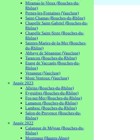
Miramas-le-Vieux (Bouches-du-
Rhône)
Pernes-les-Fontaines (Vaucluse)
Saint-Chamas (Bouches-du-Rhône)
Chapelle Saint-Gabriel (Bouches-du-
Rhône)
Chapelle Saint-Sixte (Bouches-du-
Rhône)
Saintes-Maries-de-la-Mer (Bouches-
du-Rhône)
Abbaye de Sénanque (Vaucluse)
Tarascon (Bouches-du-Rhône)
Etang de Vaccarès (Bouches-du-
Rhône)
Venasque (Vaucluse)
Mont Ventoux (Vaucluse)
Année 2023
Alleins (Bouches-du-Rhône)
Eyguières (Bouches-du-Rhône)
Fos-sur-Mer (Bouches-du-Rhône)
Lamanon (Bouches-du-Rhône)
Lambesc (Bouches-du-Rhône)
Salon-de-Provence (Bouches-du-
Rhône)
Année 2022
Calanque de Méjean (Bouches-du-
Rhône)
Montmaur (Hautes-Alpes)