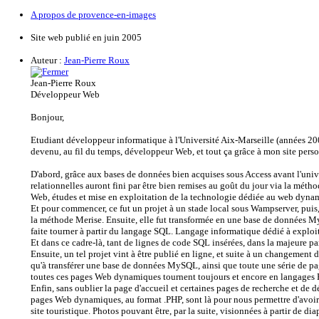
A propos de provence-en-images
Site web publié en juin 2005
Auteur :
Jean-Pierre Roux
Jean-Pierre Roux
Développeur Web
Bonjour,
Etudiant développeur informatique à l'Université Aix-Marseille (années 200
devenu, au fil du temps, développeur Web, et tout ça grâce à mon site per
D'abord, grâce aux bases de données bien acquises sous Access avant l'univ
relationnelles auront fini par être bien remises au goût du jour via la métho
Web, études et mise en exploitation de la technologie dédiée au web dy
Et pour commencer, ce fut un projet à un stade local sous Wampserver, puis,
la méthode Merise. Ensuite, elle fut transformée en une base de données 
faite tourner à partir du langage SQL. Langage informatique dédié à exploit
Et dans ce cadre-là, tant de lignes de code SQL insérées, dans la majeure p
Ensuite, un tel projet vint à être publié en ligne, et suite à un changement
qu'à transférer une base de données MySQL, ainsi que toute une série de p
toutes ces pages Web dynamiques tournent toujours et encore en langages
Enfin, sans oublier la page d'accueil et certaines pages de recherche et de
pages Web dynamiques, au format .PHP, sont là pour nous permettre d'avoir a
site touristique. Photos pouvant être, par la suite, visionnées à partir de di