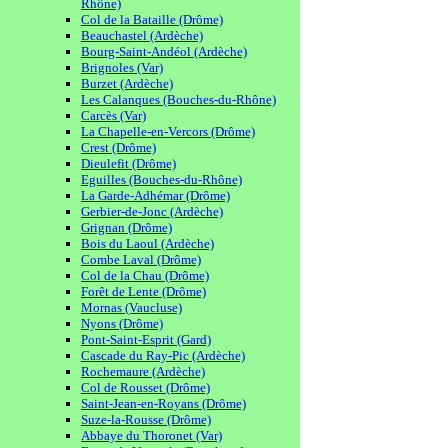
Rhône)
Col de la Bataille (Drôme)
Beauchastel (Ardèche)
Bourg-Saint-Andéol (Ardèche)
Brignoles (Var)
Burzet (Ardèche)
Les Calanques (Bouches-du-Rhône)
Carcès (Var)
La Chapelle-en-Vercors (Drôme)
Crest (Drôme)
Dieulefit (Drôme)
Eguilles (Bouches-du-Rhône)
La Garde-Adhémar (Drôme)
Gerbier-de-Jonc (Ardèche)
Grignan (Drôme)
Bois du Laoul (Ardèche)
Combe Laval (Drôme)
Col de la Chau (Drôme)
Forêt de Lente (Drôme)
Mornas (Vaucluse)
Nyons (Drôme)
Pont-Saint-Esprit (Gard)
Cascade du Ray-Pic (Ardèche)
Rochemaure (Ardèche)
Col de Rousset (Drôme)
Saint-Jean-en-Royans (Drôme)
Suze-la-Rousse (Drôme)
Abbaye du Thoronet (Var)