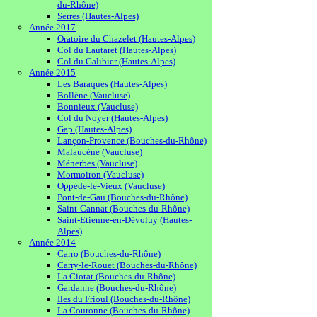
du-Rhône)
Serres (Hautes-Alpes)
Année 2017
Oratoire du Chazelet (Hautes-Alpes)
Col du Lautaret (Hautes-Alpes)
Col du Galibier (Hautes-Alpes)
Année 2015
Les Baraques (Hautes-Alpes)
Bollène (Vaucluse)
Bonnieux (Vaucluse)
Col du Noyer (Hautes-Alpes)
Gap (Hautes-Alpes)
Lançon-Provence (Bouches-du-Rhône)
Malaucène (Vaucluse)
Ménerbes (Vaucluse)
Mormoiron (Vaucluse)
Oppède-le-Vieux (Vaucluse)
Pont-de-Gau (Bouches-du-Rhône)
Saint-Cannat (Bouches-du-Rhône)
Saint-Etienne-en-Dévoluy (Hautes-
Alpes)
Année 2014
Carro (Bouches-du-Rhône)
Carry-le-Rouet (Bouches-du-Rhône)
La Ciotat (Bouches-du-Rhône)
Gardanne (Bouches-du-Rhône)
Iles du Frioul (Bouches-du-Rhône)
La Couronne (Bouches-du-Rhône)