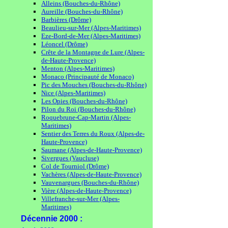
Alleins (Bouches-du-Rhône)
Aureille (Bouches-du-Rhône)
Barbières (Drôme)
Beaulieu-sur-Mer (Alpes-Maritimes)
Eze-Bord-de-Mer (Alpes-Maritimes)
Léoncel (Drôme)
Crête de la Montagne de Lure (Alpes-
de-Haute-Provence)
Menton (Alpes-Maritimes)
Monaco (Principauté de Monaco)
Pic des Mouches (Bouches-du-Rhône)
Nice (Alpes-Maritimes)
Les Opies (Bouches-du-Rhône)
Pilon du Roi (Bouches-du-Rhône)
Roquebrune-Cap-Martin (Alpes-
Maritimes)
Sentier des Terres du Roux (Alpes-de-
Haute-Provence)
Saumane (Alpes-de-Haute-Provence)
Sivergues (Vaucluse)
Col de Tourniol (Drôme)
Vachères (Alpes-de-Haute-Provence)
Vauvenargues (Bouches-du-Rhône)
Vière (Alpes-de-Haute-Provence)
Villefranche-sur-Mer (Alpes-
Maritimes)
Décennie 2000 :