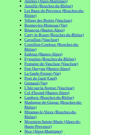
Antibes (Alpes-Maritimes)
Aureille (Bouches-du-Rhône)
Les Baux-de-Provence (Bouches-du-
Rhône)
Village des Bories (Vaucluse)
Bormes-les-Mimosas (Var)
Briançon (Hautes-Alpes)
Carry-le-Rouet (Bouches-du-Rhône)
Cavaillon (Vaucluse)
Cornillon-Confoux (Bouches-du-
Rhône)
Embrun (Hautes-Alpes)
Eyguières (Bouches-du-Rhône)
Fontaine-de-Vaucluse (Vaucluse)
Fort Queyras (Hautes-Alpes)
La Garde-Freinet (Var)
Pont du Gard (Gard)
Grimaud (Var)
L'Isle-sur-la-Sorgue (Vaucluse)
Col d'Izoard (Hautes-Alpes)
Lambesc (Bouches-du-Rhône)
Madrague-de-Gignac (Bouches-du-
Rhône)
Miramas-le-Vieux (Bouches-du-
Rhône)
Moustiers-Sainte-Marie (Alpes-de-
Haute-Provence)
Nice (Alpes-Maritimes)