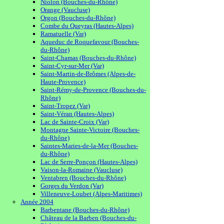
Niolon (Bouches-du-Rhône)
Orange (Vaucluse)
Orgon (Bouches-du-Rhône)
Combe du Queyras (Hautes-Alpes)
Ramatuelle (Var)
Aqueduc de Roquefavour (Bouches-
du-Rhône)
Saint-Chamas (Bouches-du-Rhône)
Saint-Cyr-sur-Mer (Var)
Saint-Martin-de-Brômes (Alpes-de-
Haute-Provence)
Saint-Rémy-de-Provence (Bouches-du-
Rhône)
Saint-Tropez (Var)
Saint-Véran (Hautes-Alpes)
Lac de Sainte-Croix (Var)
Montagne Sainte-Victoire (Bouches-
du-Rhône)
Saintes-Maries-de-la-Mer (Bouches-
du-Rhône)
Lac de Serre-Ponçon (Hautes-Alpes)
Vaison-la-Romaine (Vaucluse)
Ventabren (Bouches-du-Rhône)
Gorges du Verdon (Var)
Villeneuve-Loubet (Alpes-Maritimes)
Année 2004
Barbentane (Bouches-du-Rhône)
Château de la Barben (Bouches-du-