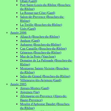
Orsan (Gard)
Port-Saint-Louis-du-Rhône (Bouches-
du-Rhône)
La Roque-sur-Cèze (Gard)
Salon-de-Provence (Bouches-du-
Rhône)
La Treille (Bouches-du-Rhône)
Uzès (Gard)
Année 2006
Allauch (Bouches-du-Rhône)
Anduze (Gard)
Aubagne (Bouches-du-Rhône)
Cap Canaille (Bouches-du-Rhône)
Gémenos (Bouches-du-Rhône)
Mur de la Peste (Vaucluse)
Domaine de La Palissade (Bouches-du-
Rhône)
Montagne Sainte-Victoire (Bouches-
du-Rhône)
Salin-de-Giraud (Bouches-du-Rhône)
Villeneuve-lès-Avignon (Gard)
Année 2005
Aigues-Mortes (Gard)
Aiguines (Var)
Allemagne-en-Provence (Alpes-de-
Haute-Provence)
Moulin d'Aphonse Daudet (Bouches-
du-Rhône)