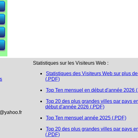
e)
e)
e)
Statistiques sur les Visiteurs Web :
Statistiques des Visiteurs Web sur plus de
s
(.PDF)
Top Ten mensuel en début d'année 2026 
Top 20 des plus grandes villes par pays e
début d'année 2026 (.PDF)
1@yahoo.fr
Top Ten mensuel année 2025 (.PDF)
Top 20 des plus grandes villes par pays e
(.PDF)