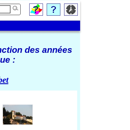
nction des années
ue :
bet