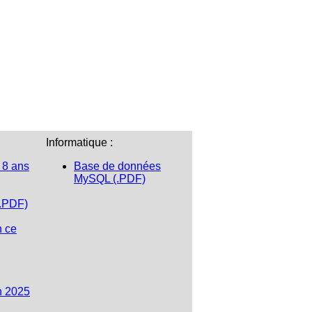
Informatique :
 8 ans
Base de données
MySQL (.PDF)
(.PDF)
n ce
n 2025