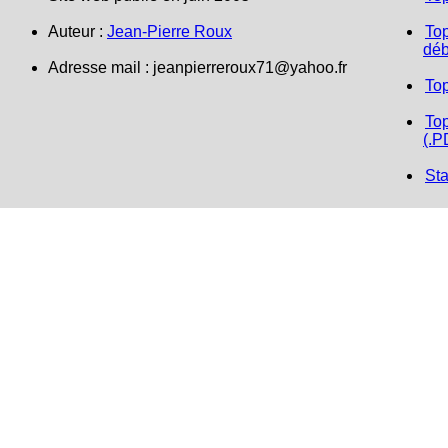
Auteur :
Jean-Pierre Roux
Top
déb
Adresse mail : jeanpierreroux71@yahoo.fr
To
Top
(.P
Sta