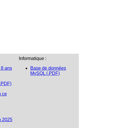
Informatique :
 8 ans
Base de données
MySQL (.PDF)
(.PDF)
n ce
n 2025