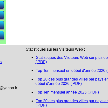
e)
e)
e)
Statistiques sur les Visiteurs Web :
Statistiques des Visiteurs Web sur plus de
s
(.PDF)
Top Ten mensuel en début d'année 2026 
Top 20 des plus grandes villes par pays e
début d'année 2026 (.PDF)
1@yahoo.fr
Top Ten mensuel année 2025 (.PDF)
Top 20 des plus grandes villes par pays e
(.PDF)