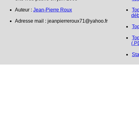
Auteur :
Jean-Pierre Roux
Top
déb
Adresse mail : jeanpierreroux71@yahoo.fr
To
Top
(.P
Sta